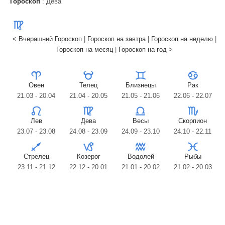
Гороскоп
: Дева
< Вчерашний Гороскоп
|
Гороскоп на завтра
|
Гороскоп на неделю
|
Гороскоп на месяц
|
Гороскоп на год >
Овен
Телец
Близнецы
Рак
21.03 - 20.04
21.04 - 20.05
21.05 - 21.06
22.06 - 22.07
Лев
Дева
Весы
Скорпион
23.07 - 23.08
24.08 - 23.09
24.09 - 23.10
24.10 - 22.11
Стрелец
Козерог
Водолей
Рыбы
23.11 - 21.12
22.12 - 20.01
21.01 - 20.02
21.02 - 20.03