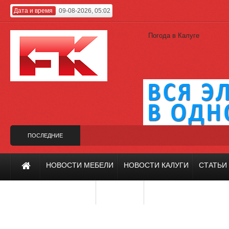
Дата и время
09-08-2026, 05:02
Погода в Калуге
ПОСЛЕДНИЕ
НОВОСТИ
 вместо Гагарина
Калужский проект на фестивале «Зодчество-2019»
Х
НОВОСТИ МЕБЕЛИ
НОВОСТИ КАЛУГИ
СТАТЬИ
ИНТЕРЬЕР И ДИЗАЙН
РЕМОНТ